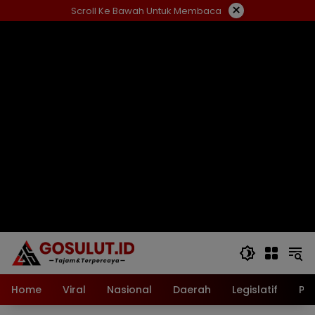
Langsung
×
Scroll Ke Bawah Untuk Membaca
ke
konten
Home
Viral
Nasional
Daerah
Legislatif
Pol