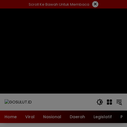
Langsung
×
Scroll Ke Bawah Untuk Membaca
ke
konten
Home
Viral
Nasional
Daerah
Legislatif
Pol