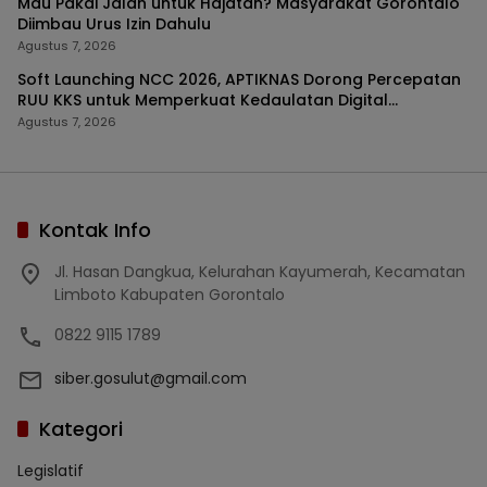
Mau Pakai Jalan untuk Hajatan? Masyarakat Gorontalo
Diimbau Urus Izin Dahulu
Agustus 7, 2026
Soft Launching NCC 2026, APTIKNAS Dorong Percepatan
RUU KKS untuk Memperkuat Kedaulatan Digital
Indonesia
Agustus 7, 2026
Kontak Info
Jl. Hasan Dangkua, Kelurahan Kayumerah, Kecamatan
Limboto Kabupaten Gorontalo
0822 9115 1789
siber.gosulut@gmail.com
Kategori
Legislatif