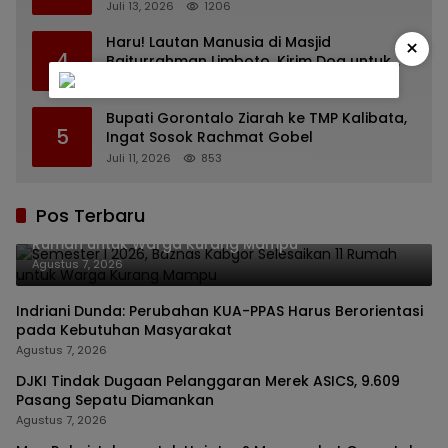
yang Diusulkan
Juli 13, 2026
1206
Haru! Lautan Manusia di Masjid
×
4
Baiturrahman Limboto, Kirim Doa untuk
Almarhum Rachmat Gobel
Juli 14, 2026
1123
Bupati Gorontalo Ziarah ke TMP Kalibata,
5
Ingat Sosok Rachmat Gobel
Juli 11, 2026
853
Pos Terbaru
Semester I 2026, Baznas Kabgor Selesaikan 11
Rumah untuk Warga Kurang Mampu
Agustus 7, 2026
Indriani Dunda: Perubahan KUA-PPAS Harus Berorientasi
pada Kebutuhan Masyarakat
Agustus 7, 2026
DJKI Tindak Dugaan Pelanggaran Merek ASICS, 9.609
Pasang Sepatu Diamankan
Agustus 7, 2026