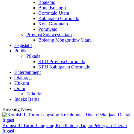
Boalemo
Bone Bolango
Gorontalo Utara
Kabupaten Gorontalo
Kota Gorontalo
Pohuwato
Provinsi Sulawesi Utara
Bolaang Mongondow Utara
Legislatif
Politik
Pilkada
KPU Provinsi Gorontalo
KPU Kabupaten Gorontalo
Entertainment
Olahraga
Hukrim
Opini
Editorial
Indeks Berita
Breaking News
Komisi III Turun Langsung Ke Oluhuta, Tinjau Pekerjaan Daerah
Irigasi