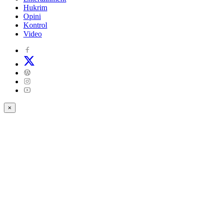
Hukrim
Opini
Kontrol
Video
×