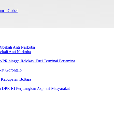
chmat Gobel
ekali Anti Narkoba
i WPR hingga Relokasi Fuel Terminal Pertamina
kat Gorontalo
-Kabupaten Boltara
a DPR RI Perjuangkan Aspirasi Masyarakat