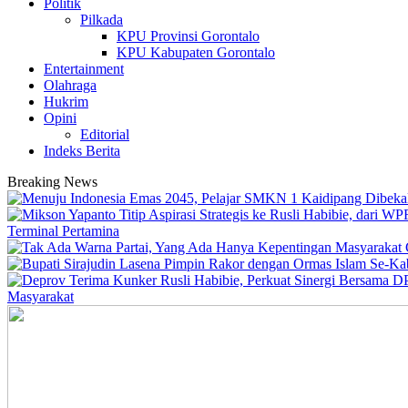
Politik
Pilkada
KPU Provinsi Gorontalo
KPU Kabupaten Gorontalo
Entertainment
Olahraga
Hukrim
Opini
Editorial
Indeks Berita
Breaking News
Terminal Pertamina
Masyarakat