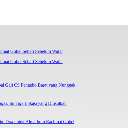
chmat Gobel Sehari Sebelum Wafat
oal Gaji CS Pentadio Barat yang Nunggak
as, Ini Tiga Lokasi yang Diusulkan
irim Doa untuk Almarhum Rachmat Gobel