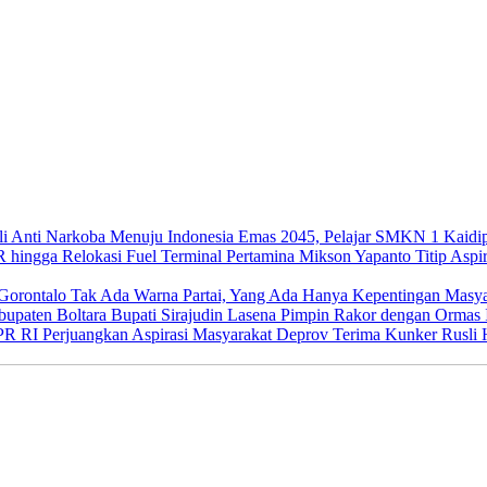
Menuju Indonesia Emas 2045, Pelajar SMKN 1 Kaidip
Mikson Yapanto Titip Aspir
Tak Ada Warna Partai, Yang Ada Hanya Kepentingan Masya
Bupati Sirajudin Lasena Pimpin Rakor dengan Ormas 
Deprov Terima Kunker Rusli H