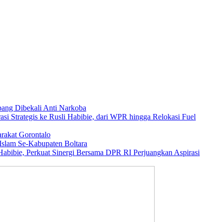
ang Dibekali Anti Narkoba
asi Strategis ke Rusli Habibie, dari WPR hingga Relokasi Fuel
rakat Gorontalo
Islam Se-Kabupaten Boltara
abibie, Perkuat Sinergi Bersama DPR RI Perjuangkan Aspirasi