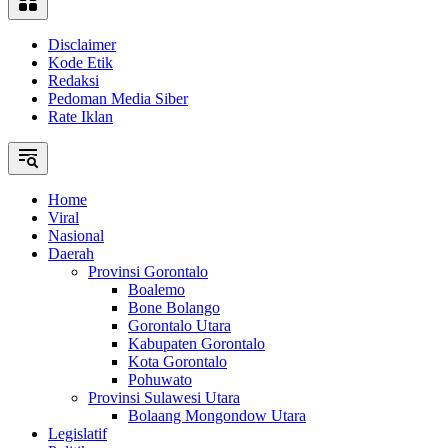
Disclaimer
Kode Etik
Redaksi
Pedoman Media Siber
Rate Iklan
Home
Viral
Nasional
Daerah
Provinsi Gorontalo
Boalemo
Bone Bolango
Gorontalo Utara
Kabupaten Gorontalo
Kota Gorontalo
Pohuwato
Provinsi Sulawesi Utara
Bolaang Mongondow Utara
Legislatif