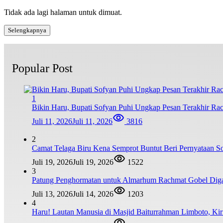
Tidak ada lagi halaman untuk dimuat.
Selengkapnya
Popular Post
1
Bikin Haru, Bupati Sofyan Puhi Ungkap Pesan Terakhir Ra
Juli 11, 2026
Juli 11, 2026
3816
2
Camat Telaga Biru Kena Semprot Buntut Beri Pernyataan S
Juli 19, 2026
Juli 19, 2026
1522
3
Patung Penghormatan untuk Almarhum Rachmat Gobel Digag
Juli 13, 2026
Juli 14, 2026
1203
4
Haru! Lautan Manusia di Masjid Baiturrahman Limboto, K