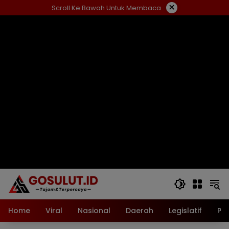
Langsung
×
Scroll Ke Bawah Untuk Membaca
ke
konten
Home
Viral
Nasional
Daerah
Legislatif
Pol