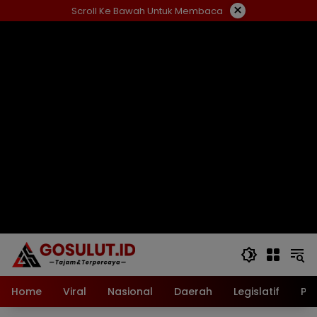
Langsung
×
Scroll Ke Bawah Untuk Membaca
ke
konten
Home
Viral
Nasional
Daerah
Legislatif
Pol