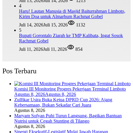
Juli 13, 2026
Juli 14, 2026
1213
4
Haru! Lautan Manusia di Masjid Baiturrahman Limboto,
Kirim Doa untuk Almarhum Rachmat Gobel
Juli 14, 2026
Juli 15, 2026
1132
5
Bupati Gorontalo Ziarah ke TMP Kalibata, Ingat Sosok
Rachmat Gobel
Juli 11, 2026
Juli 11, 2026
854
Pos Terbaru
Komisi III Monitoring Progres Pekerjaan Terminal Limboto
Agustus 8, 2026
Agustus 8, 2026
Zulfikar Usira Buka Ketua DPRD Cup 2026: Ajang
Kebersamaan, Bukan Sekadar Cari Juara
Agustus 8, 2026
Maryam Sofyan Puhi Turun Langsung, Bagikan Bantuan
Nutrisi untuk Cegah Stunting di Tilango
Agustus 8, 2026
Sinergi Eksekutif-Legislatif Mulai Jawab Harapan