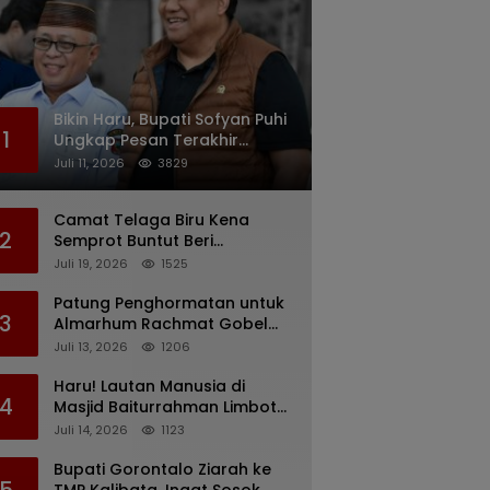
Bikin Haru, Bupati Sofyan Puhi
1
Ungkap Pesan Terakhir
Rachmat Gobel Sehari
Juli 11, 2026
3829
Sebelum Wafat
Camat Telaga Biru Kena
2
Semprot Buntut Beri
Pernyataan Soal Gaji CS
Juli 19, 2026
1525
Pentadio Barat yang
Nunggak
Patung Penghormatan untuk
3
Almarhum Rachmat Gobel
Digagas, Ini Tiga Lokasi yang
Juli 13, 2026
1206
Diusulkan
Haru! Lautan Manusia di
4
Masjid Baiturrahman Limboto,
Kirim Doa untuk Almarhum
Juli 14, 2026
1123
Rachmat Gobel
Bupati Gorontalo Ziarah ke
5
TMP Kalibata, Ingat Sosok