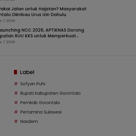
akai Jalan untuk Hajatan? Masyarakat
talo Diimbau Urus Izin Dahulu
s 7, 2026
Launching NCC 2026, APTIKNAS Dorong
epatan RUU KKS untuk Memperkuat
latan Digital Indonesia
s 7, 2026
Label
Sofyan Puhi
Bupati Kabupaten Gorontalo
Pemkab Gorontalo
Pertamina Sulawesi
Nasdem