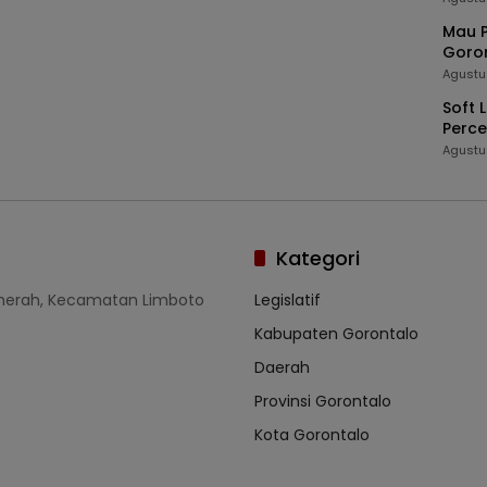
Mau P
Goron
Agustu
Soft 
Perc
Kedau
Agustu
Kategori
umerah, Kecamatan Limboto
Legislatif
Kabupaten Gorontalo
Daerah
Provinsi Gorontalo
Kota Gorontalo