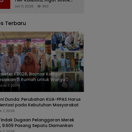
Rachmat Gobel
Juli 11, 2026
853
s Terbaru
ester I 2026, Baznas Kabgor
esaikan 11 Rumah untuk Warga
rang Mampu
tus 7, 2026
ani Dunda: Perubahan KUA-PPAS Harus
ientasi pada Kebutuhan Masyarakat
s 7, 2026
Tindak Dugaan Pelanggaran Merek
, 9.609 Pasang Sepatu Diamankan
s 7, 2026