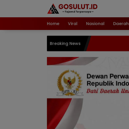
Langsung
ke
konten
Home
Viral
Nasional
Daerah
Breaking News