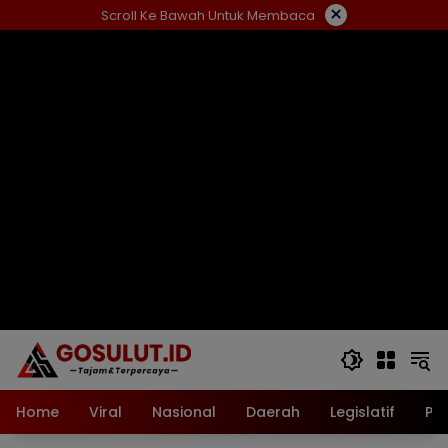
Langsung
×
Scroll Ke Bawah Untuk Membaca
ke
konten
Home
Viral
Nasional
Daerah
Legislatif
Pol