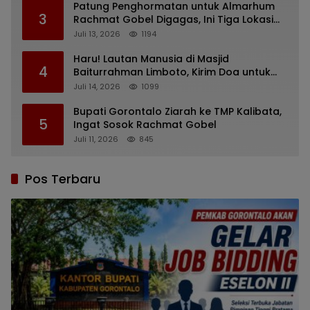
Patung Penghormatan untuk Almarhum
3
Rachmat Gobel Digagas, Ini Tiga Lokasi
yang Diusulkan
Juli 13, 2026
1194
Haru! Lautan Manusia di Masjid
4
Baiturrahman Limboto, Kirim Doa untuk
Almarhum Rachmat Gobel
Juli 14, 2026
1099
Bupati Gorontalo Ziarah ke TMP Kalibata,
5
Ingat Sosok Rachmat Gobel
Juli 11, 2026
845
Pos Terbaru