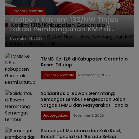
Provinsi Gorontalo
Kasipers Kasrem 133/NW Tinjau
Kodim 1315/Kabupaten Gorontalo
Lokasi Pembangunan KMP di
Kabupaten Gorontalo
November 14, 2025
TMMD Ke-126 di Kabupaten Gorontalo
Resmi Ditutup
Provinsi Gorontalo
November 6, 2025
Solidaritas di Bawah Gemintang:
Semangat Lembur Pengecoran Jalan
Satgas TMMD dan Masyarakat Tonala
Uncategorized
November 3, 2025
Semangat Membara dari Kaki Kecil,
Bocah Tonala Ikut ‘Beradu Sekop’