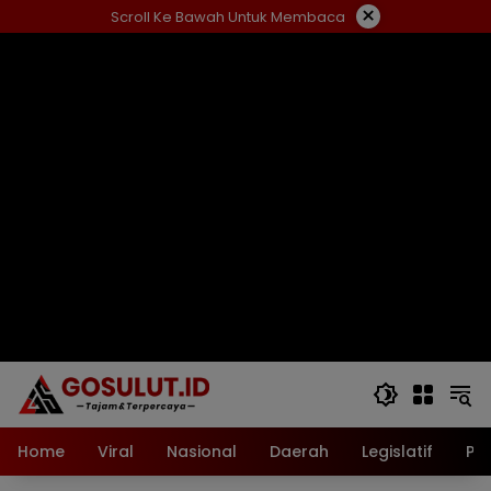
Langsung
×
Scroll Ke Bawah Untuk Membaca
ke
konten
Home
Viral
Nasional
Daerah
Legislatif
Pol