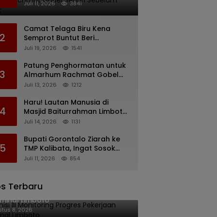
Rachmat Gobel Sehari
Juli 11, 2026
3841
Sebelum Wafat
Camat Telaga Biru Kena
2
Semprot Buntut Beri
Pernyataan Soal Gaji CS
Juli 19, 2026
1541
Pentadio Barat yang
Nunggak
Patung Penghormatan untuk
3
Almarhum Rachmat Gobel
Digagas, Ini Tiga Lokasi yang
Juli 13, 2026
1212
Diusulkan
Haru! Lautan Manusia di
4
Masjid Baiturrahman Limboto,
Kirim Doa untuk Almarhum
Juli 14, 2026
1131
Rachmat Gobel
Bupati Gorontalo Ziarah ke
5
TMP Kalibata, Ingat Sosok
Rachmat Gobel
Juli 11, 2026
854
s Terbaru
isi III Monitoring Progres Pekerjaan
minal Limboto
tus 8, 2026