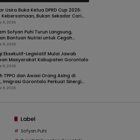
kar Usira Buka Ketua DPRD Cup 2026:
 Kebersamaan, Bukan Sekadar Cari
a
s 8, 2026
m Sofyan Puhi Turun Langsung,
an Bantuan Nutrisi untuk Cegah
ing di Tilango
s 8, 2026
gi Eksekutif-Legislatif Mulai Jawab
pan Masyarakat Kabupaten Gorontalo
s 8, 2026
 TPPO dan Awasi Orang Asing di
, Imigrasi Gorontalo Perkuat Sinergi
ORA
s 8, 2026
Label
Sofyan Puhi