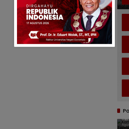
Po
Kom
Ter
Agus