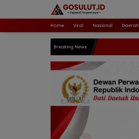
Langsung
ke
konten
Home
Viral
Nasional
Daerah
Breaking News