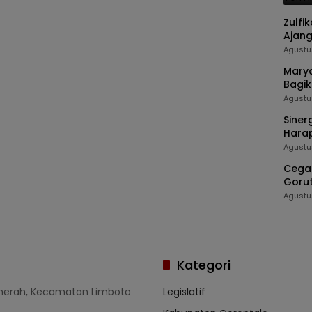
Zulfi
Ajang
Juar
Agustu
Marya
Bagik
Stunt
Agustu
Siner
Hara
Agustu
Cegah
Gorut
TIMP
Agustu
Kategori
umerah, Kecamatan Limboto
Legislatif