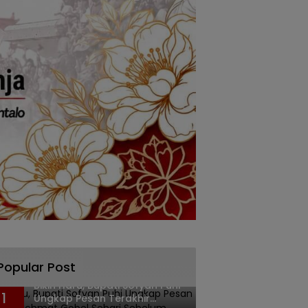
Popular Post
Bikin Haru, Bupati Sofyan Puhi
1
Ungkap Pesan Terakhir