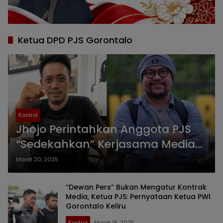
Ketua DPD PJS Gorontalo
Kontrol
Jhojo Perintahkan Anggota PJS
“Sedekahkan” Kerjasama Media
dengan Pemerintah ke Ketua PWI
Maret 20, 2025
Gorontalo
“Dewan Pers” Bukan Mengatur Kontrak
Media, Ketua PJS: Pernyataan Ketua PWI
Gorontalo Keliru
Kontrol
Maret 18, 2025