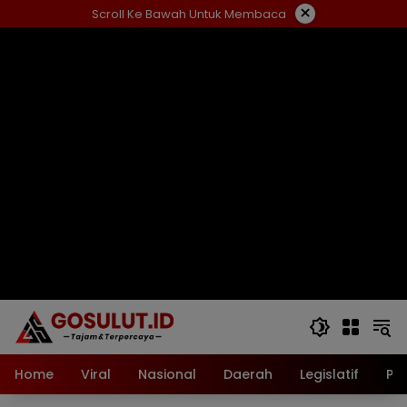
Langsung
×
Scroll Ke Bawah Untuk Membaca
ke
konten
Home
Viral
Nasional
Daerah
Legislatif
Pol