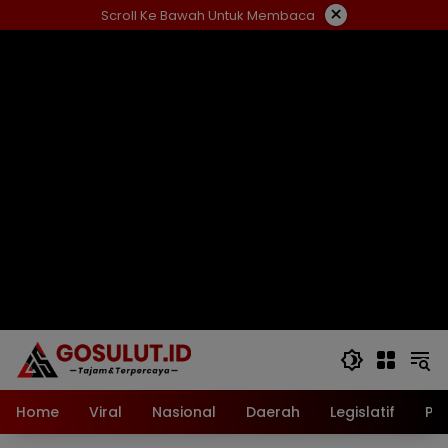
Langsung
×
Scroll Ke Bawah Untuk Membaca
ke
konten
Home
Viral
Nasional
Daerah
Legislatif
Pol