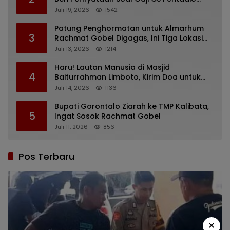
Barat yang Nunggak
Juli 19, 2026
1542
Patung Penghormatan untuk Almarhum
3
Rachmat Gobel Digagas, Ini Tiga Lokasi
yang Diusulkan
Juli 13, 2026
1214
Haru! Lautan Manusia di Masjid
4
Baiturrahman Limboto, Kirim Doa untuk
Almarhum Rachmat Gobel
Juli 14, 2026
1136
Bupati Gorontalo Ziarah ke TMP Kalibata,
5
Ingat Sosok Rachmat Gobel
Juli 11, 2026
856
Pos Terbaru
×