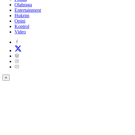
Olahraga
Entertainment
Hukrim
Opini
Kontrol
Video
×