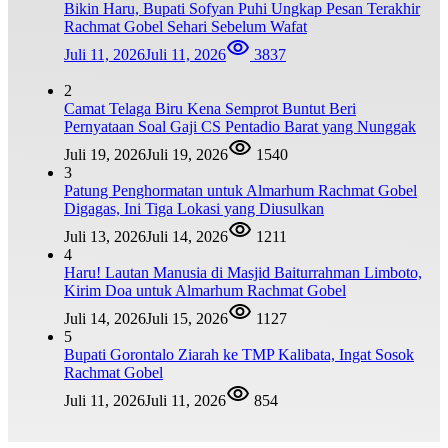
Bikin Haru, Bupati Sofyan Puhi Ungkap Pesan Terakhir
Rachmat Gobel Sehari Sebelum Wafat
Juli 11, 2026
Juli 11, 2026
3837
2
Camat Telaga Biru Kena Semprot Buntut Beri
Pernyataan Soal Gaji CS Pentadio Barat yang Nunggak
Juli 19, 2026
Juli 19, 2026
1540
3
Patung Penghormatan untuk Almarhum Rachmat Gobel
Digagas, Ini Tiga Lokasi yang Diusulkan
Juli 13, 2026
Juli 14, 2026
1211
4
Haru! Lautan Manusia di Masjid Baiturrahman Limboto,
Kirim Doa untuk Almarhum Rachmat Gobel
Juli 14, 2026
Juli 15, 2026
1127
5
Bupati Gorontalo Ziarah ke TMP Kalibata, Ingat Sosok
Rachmat Gobel
Juli 11, 2026
Juli 11, 2026
854