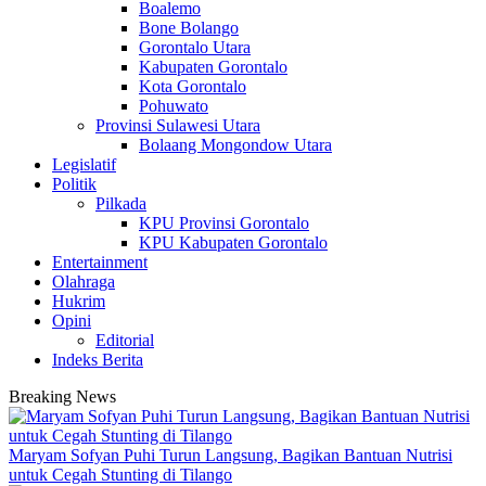
Boalemo
Bone Bolango
Gorontalo Utara
Kabupaten Gorontalo
Kota Gorontalo
Pohuwato
Provinsi Sulawesi Utara
Bolaang Mongondow Utara
Legislatif
Politik
Pilkada
KPU Provinsi Gorontalo
KPU Kabupaten Gorontalo
Entertainment
Olahraga
Hukrim
Opini
Editorial
Indeks Berita
Breaking News
Maryam Sofyan Puhi Turun Langsung, Bagikan Bantuan Nutrisi
untuk Cegah Stunting di Tilango