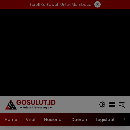
Langsung
×
Scroll Ke Bawah Untuk Membaca
ke
konten
Home
Viral
Nasional
Daerah
Legislatif
Pol