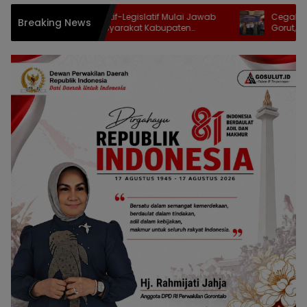
Sinergi Eksekutif-Legislatif Mulai Jawab
Cegah TPPO dan A
Breaking News
Harapan Masyarakat Kabupaten
Gorut, Imigrasi Gor
Gorontalo
TIMPORA