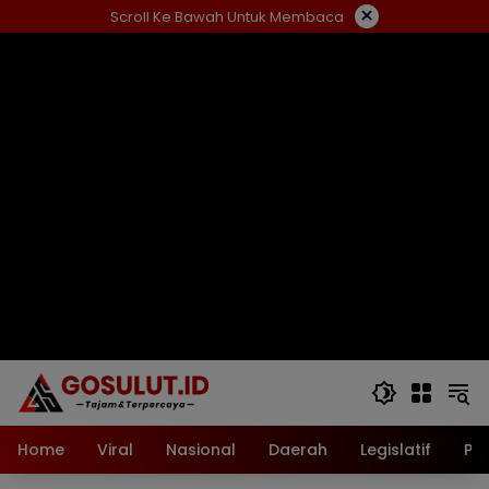
Langsung
×
Scroll Ke Bawah Untuk Membaca
ke
konten
Home
Viral
Nasional
Daerah
Legislatif
Pol