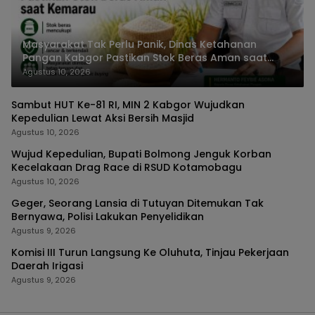
Masyarakat Tak Perlu Panik, Dinas Ketahanan
Pangan Kabgor Pastikan Stok Beras Aman saat
Kemarau
Agustus 10, 2026
Sambut HUT Ke-81 RI, MIN 2 Kabgor Wujudkan
Kepedulian Lewat Aksi Bersih Masjid
Agustus 10, 2026
Wujud Kepedulian, Bupati Bolmong Jenguk Korban
Kecelakaan Drag Race di RSUD Kotamobagu
Agustus 10, 2026
Geger, Seorang Lansia di Tutuyan Ditemukan Tak
Bernyawa, Polisi Lakukan Penyelidikan
Agustus 9, 2026
Komisi III Turun Langsung Ke Oluhuta, Tinjau Pekerjaan
Daerah Irigasi
Agustus 9, 2026