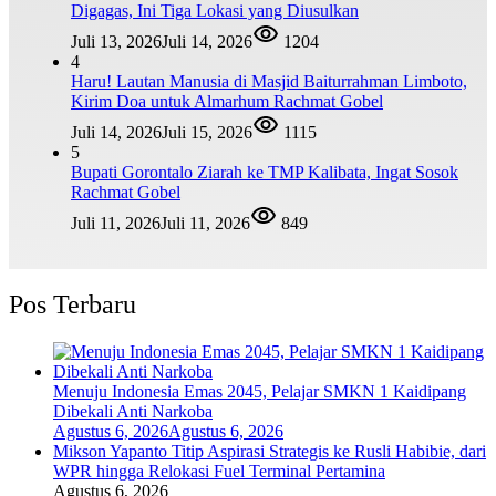
Digagas, Ini Tiga Lokasi yang Diusulkan
Juli 13, 2026
Juli 14, 2026
1204
4
Haru! Lautan Manusia di Masjid Baiturrahman Limboto,
Kirim Doa untuk Almarhum Rachmat Gobel
Juli 14, 2026
Juli 15, 2026
1115
5
Bupati Gorontalo Ziarah ke TMP Kalibata, Ingat Sosok
Rachmat Gobel
Juli 11, 2026
Juli 11, 2026
849
Pos Terbaru
Menuju Indonesia Emas 2045, Pelajar SMKN 1 Kaidipang
Dibekali Anti Narkoba
Agustus 6, 2026
Agustus 6, 2026
Mikson Yapanto Titip Aspirasi Strategis ke Rusli Habibie, dari
WPR hingga Relokasi Fuel Terminal Pertamina
Agustus 6, 2026