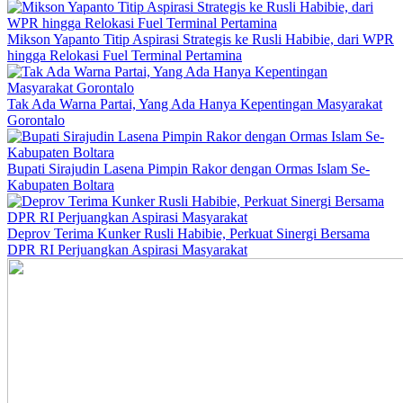
Mikson Yapanto Titip Aspirasi Strategis ke Rusli Habibie, dari WPR
hingga Relokasi Fuel Terminal Pertamina
Tak Ada Warna Partai, Yang Ada Hanya Kepentingan Masyarakat
Gorontalo
Bupati Sirajudin Lasena Pimpin Rakor dengan Ormas Islam Se-
Kabupaten Boltara
Deprov Terima Kunker Rusli Habibie, Perkuat Sinergi Bersama
DPR RI Perjuangkan Aspirasi Masyarakat