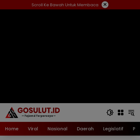
Langsung
×
Scroll Ke Bawah Untuk Membaca
ke
konten
Home
Viral
Nasional
Daerah
Legislatif
Pol