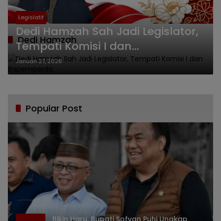
Legislatif
Dedi Hamzah Sah Jadi Legislator,
Dedi Hamzah
Tempati Komisi I dan
Bapemperda
Januari 27, 2026
Popular Post
Bikin Haru, Bupati Sofyan Puhi Ungkap