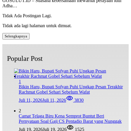
GOSULUT.ID – Suasana kebersamaan mewarnai perayaan Idul
Adha…
Tidak Ada Postingan Lagi.
Tidak ada lagi halaman untuk dimuat.
Selengkapnya
Popular Post
1
Bikin Haru, Bupati Sofyan Puhi Ungkap Pesan Terakhir
Rachmat Gobel Sehari Sebelum Wafat
Juli 11, 2026
Juli 11, 2026
3830
2
Camat Telaga Biru Kena Semprot Buntut Beri
Pernyataan Soal Gaji CS Pentadio Barat yang Nunggak
Juli 19, 2026
Juli 19, 2026
1525