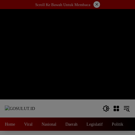
Langsung
×
Scroll Ke Bawah Untuk Membaca
ke
konten
Home
Viral
Nasional
Daerah
Legislatif
Politik
E