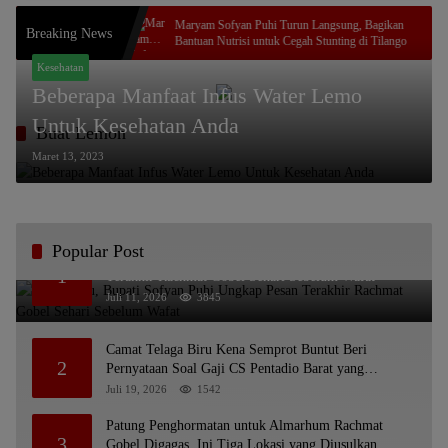
Cup 2026: Ajang
Maryam Sofyan Puhi Turun Langsung, Bagikan
Breaking News
 Juara
Bantuan Nutrisi untuk Cegah Stunting di Tilango
Kesehatan
Beberapa Manfaat Infus Water Lemo
Untuk Kesehatan Anda
Buat Lemon
Maret 13, 2023
Popular Post
Bikin Haru, Bupati Sofyan Puhi Ungkap Pesan
1
Terakhir Rachmat Gobel Sehari Sebelum Wafat
Juli 11, 2026
3845
Camat Telaga Biru Kena Semprot Buntut Beri
2
Pernyataan Soal Gaji CS Pentadio Barat yang
Nunggak
Juli 19, 2026
1542
Patung Penghormatan untuk Almarhum Rachmat
3
Gobel Digagas, Ini Tiga Lokasi yang Diusulkan