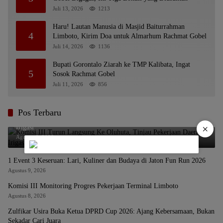
Juli 13, 2026
1213
Haru! Lautan Manusia di Masjid Baiturrahman
4
Limboto, Kirim Doa untuk Almarhum Rachmat Gobel
Juli 14, 2026
1136
Bupati Gorontalo Ziarah ke TMP Kalibata, Ingat
5
Sosok Rachmat Gobel
Juli 11, 2026
856
Pos Terbaru
Komisi III Turun Langsung Ke Oluhuta, Tinjau Pekerjaan Daerah
×
Irigasi
Agustus 9, 2026
1 Event 3 Keseruan: Lari, Kuliner dan Budaya di Jaton Fun Run 2026
Agustus 9, 2026
Komisi III Monitoring Progres Pekerjaan Terminal Limboto
Agustus 8, 2026
Zulfikar Usira Buka Ketua DPRD Cup 2026: Ajang Kebersamaan, Bukan
Sekadar Cari Juara