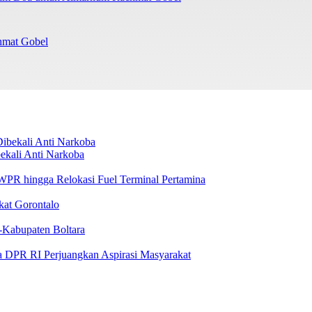
chmat Gobel
ekali Anti Narkoba
i WPR hingga Relokasi Fuel Terminal Pertamina
kat Gorontalo
-Kabupaten Boltara
a DPR RI Perjuangkan Aspirasi Masyarakat