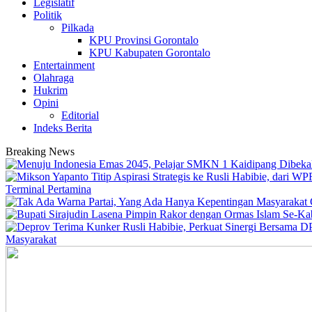
Legislatif
Politik
Pilkada
KPU Provinsi Gorontalo
KPU Kabupaten Gorontalo
Entertainment
Olahraga
Hukrim
Opini
Editorial
Indeks Berita
Breaking News
Terminal Pertamina
Masyarakat