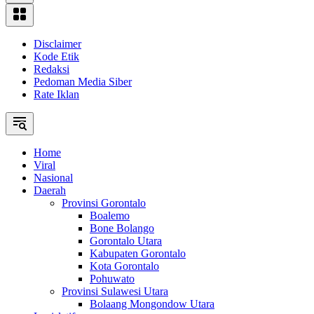
Disclaimer
Kode Etik
Redaksi
Pedoman Media Siber
Rate Iklan
Home
Viral
Nasional
Daerah
Provinsi Gorontalo
Boalemo
Bone Bolango
Gorontalo Utara
Kabupaten Gorontalo
Kota Gorontalo
Pohuwato
Provinsi Sulawesi Utara
Bolaang Mongondow Utara