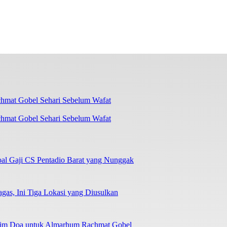
chmat Gobel Sehari Sebelum Wafat
oal Gaji CS Pentadio Barat yang Nunggak
as, Ini Tiga Lokasi yang Diusulkan
irim Doa untuk Almarhum Rachmat Gobel