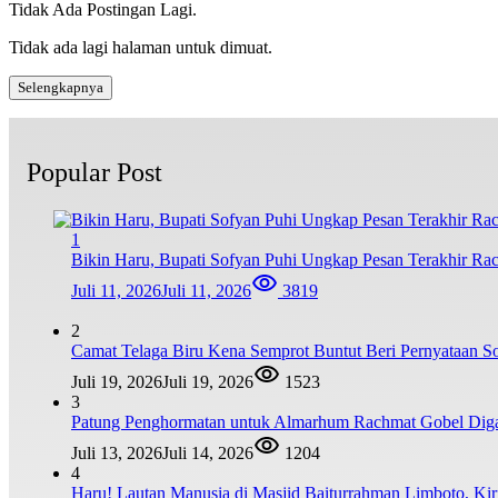
Tidak Ada Postingan Lagi.
Tidak ada lagi halaman untuk dimuat.
Selengkapnya
Popular Post
1
Bikin Haru, Bupati Sofyan Puhi Ungkap Pesan Terakhir Ra
Juli 11, 2026
Juli 11, 2026
3819
2
Camat Telaga Biru Kena Semprot Buntut Beri Pernyataan S
Juli 19, 2026
Juli 19, 2026
1523
3
Patung Penghormatan untuk Almarhum Rachmat Gobel Digag
Juli 13, 2026
Juli 14, 2026
1204
4
Haru! Lautan Manusia di Masjid Baiturrahman Limboto, K