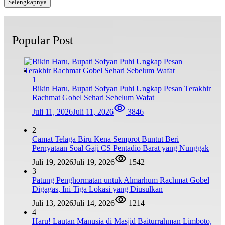
Selengkapnya
Popular Post
1
Bikin Haru, Bupati Sofyan Puhi Ungkap Pesan Terakhir
Rachmat Gobel Sehari Sebelum Wafat
Juli 11, 2026
Juli 11, 2026
3846
2
Camat Telaga Biru Kena Semprot Buntut Beri
Pernyataan Soal Gaji CS Pentadio Barat yang Nunggak
Juli 19, 2026
Juli 19, 2026
1542
3
Patung Penghormatan untuk Almarhum Rachmat Gobel
Digagas, Ini Tiga Lokasi yang Diusulkan
Juli 13, 2026
Juli 14, 2026
1214
4
Haru! Lautan Manusia di Masjid Baiturrahman Limboto,