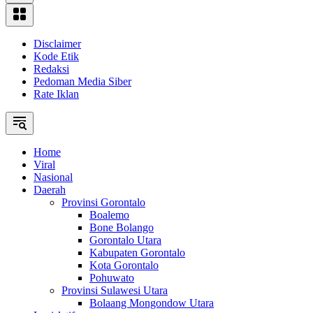
Disclaimer
Kode Etik
Redaksi
Pedoman Media Siber
Rate Iklan
Home
Viral
Nasional
Daerah
Provinsi Gorontalo
Boalemo
Bone Bolango
Gorontalo Utara
Kabupaten Gorontalo
Kota Gorontalo
Pohuwato
Provinsi Sulawesi Utara
Bolaang Mongondow Utara