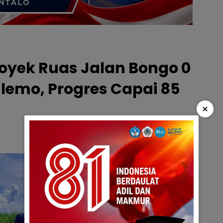
Proyek Ruas Jalan Bongo 0
alemo, Progres Capai 85
×