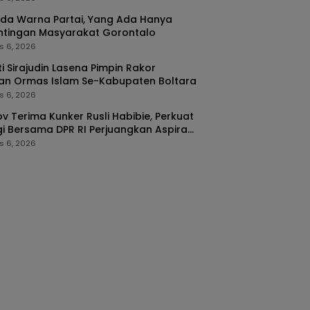
da Warna Partai, Yang Ada Hanya
ntingan Masyarakat Gorontalo
s 6, 2026
i Sirajudin Lasena Pimpin Rakor
an Ormas Islam Se-Kabupaten Boltara
s 6, 2026
v Terima Kunker Rusli Habibie, Perkuat
gi Bersama DPR RI Perjuangkan Aspirasi
arakat
s 6, 2026