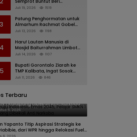
2
Semprot Buntut Beri
Pernyataan Soal Gaji CS
Juli 19, 2026
1519
Pentadio Barat yang
Nunggak
Patung Penghormatan untuk
3
Almarhum Rachmat Gobel
Digagas, Ini Tiga Lokasi yang
Juli 13, 2026
1198
Diusulkan
Haru! Lautan Manusia di
4
Masjid Baiturrahman Limboto,
Kirim Doa untuk Almarhum
Juli 14, 2026
1107
Rachmat Gobel
Bupati Gorontalo Ziarah ke
5
TMP Kalibata, Ingat Sosok
Rachmat Gobel
Juli 11, 2026
846
s Terbaru
uju Indonesia Emas 2045, Pelajar
N 1 Kaidipang Dibekali Anti Narkoba
tus 6, 2026
n Yapanto Titip Aspirasi Strategis ke
 Habibie, dari WPR hingga Relokasi Fuel
nal Pertamina
s 6, 2026