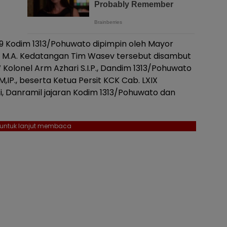
Kodim 1313/Pohuwato dipimpin oleh Mayor
an., M.A. Kedatangan Tim Wasev tersebut disambut
Kolonel Arm Azhari S.I.P., Dandim 1313/Pohuwato
M,IP., beserta Ketua Persit KCK Cab. LXIX
i, Danramil jajaran Kodim 1313/Pohuwato dan
l untuk lanjut membaca