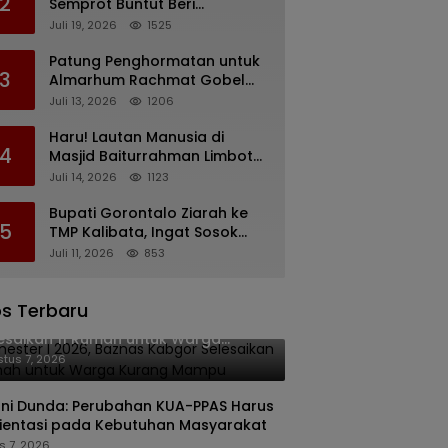
2
Semprot Buntut Beri
Pernyataan Soal Gaji CS
Juli 19, 2026
1525
Pentadio Barat yang
Nunggak
Patung Penghormatan untuk
3
Almarhum Rachmat Gobel
Digagas, Ini Tiga Lokasi yang
Juli 13, 2026
1206
Diusulkan
Haru! Lautan Manusia di
4
Masjid Baiturrahman Limboto,
Kirim Doa untuk Almarhum
Juli 14, 2026
1123
Rachmat Gobel
Bupati Gorontalo Ziarah ke
5
TMP Kalibata, Ingat Sosok
Rachmat Gobel
Juli 11, 2026
853
s Terbaru
ester I 2026, Baznas Kabgor
esaikan 11 Rumah untuk Warga
rang Mampu
tus 7, 2026
ani Dunda: Perubahan KUA-PPAS Harus
ientasi pada Kebutuhan Masyarakat
s 7, 2026