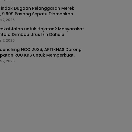
Tindak Dugaan Pelanggaran Merek
, 9.609 Pasang Sepatu Diamankan
s 7, 2026
akai Jalan untuk Hajatan? Masyarakat
talo Diimbau Urus Izin Dahulu
s 7, 2026
Launching NCC 2026, APTIKNAS Dorong
epatan RUU KKS untuk Memperkuat
latan Digital Indonesia
s 7, 2026