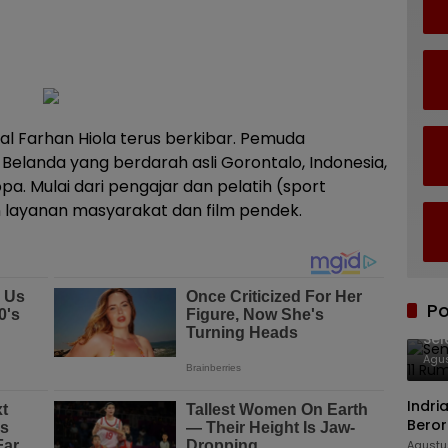
al Farhan Hiola terus berkibar. Pemuda
n Belanda yang berdarah asli Gorontalo, Indonesia,
opa. Mulai dari pengajar dan pelatih (sport
n layanan masyarakat dan film pendek.
Po
Sem
Sel
Ku
Agus
Indri
Beror
Agustu