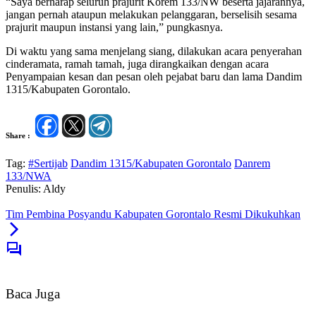
“Saya berharap seluruh prajurit Korem 133/NW beserta jajarannya,
jangan pernah ataupun melakukan pelanggaran, berselisih sesama
prajurit maupun instansi yang lain,” pungkasnya.
Di waktu yang sama menjelang siang, dilakukan acara penyerahan
cinderamata, ramah tamah, juga dirangkaikan dengan acara
Penyampaian kesan dan pesan oleh pejabat baru dan lama Dandim
1315/Kabupaten Gorontalo.
Share :
Tag:
#Sertijab
Dandim 1315/Kabupaten Gorontalo
Danrem
133/NWA
Penulis: Aldy
Tim Pembina Posyandu Kabupaten Gorontalo Resmi Dikukuhkan
Baca Juga