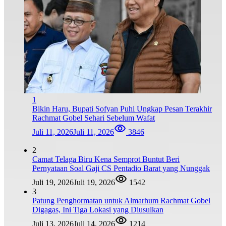
1
Bikin Haru, Bupati Sofyan Puhi Ungkap Pesan Terakhir
Rachmat Gobel Sehari Sebelum Wafat
Juli 11, 2026
Juli 11, 2026
3846
2
Camat Telaga Biru Kena Semprot Buntut Beri
Pernyataan Soal Gaji CS Pentadio Barat yang Nunggak
Juli 19, 2026
Juli 19, 2026
1542
3
Patung Penghormatan untuk Almarhum Rachmat Gobel
Digagas, Ini Tiga Lokasi yang Diusulkan
Juli 13, 2026
Juli 14, 2026
1214