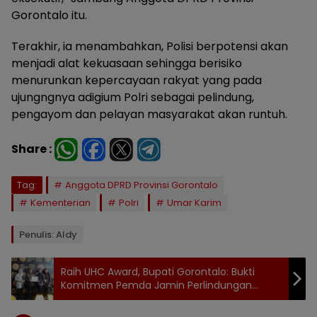
Gorontalo itu.
Terakhir, ia menambahkan, Polisi berpotensi akan
menjadi alat kekuasaan sehingga berisiko
menurunkan kepercayaan rakyat yang pada
ujungngnya adigium Polri sebagai pelindung,
pengayom dan pelayan masyarakat akan runtuh.
Share :
Tag:
Anggota DPRD Provinsi Gorontalo
Kementerian
Polri
Umar Karim
Penulis: Aldy
Raih UHC Award, Bupati Gorontalo: Bukti
Komitmen Pemda Jamin Perlindungan
Kesehatan Rakyat