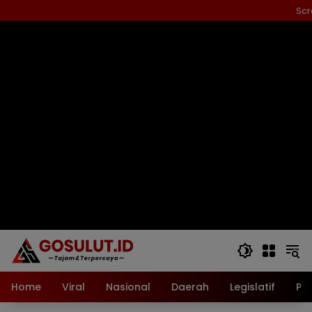
Langsung
Scr
ke
konten
Home
Viral
Nasional
Daerah
Legislatif
Pol