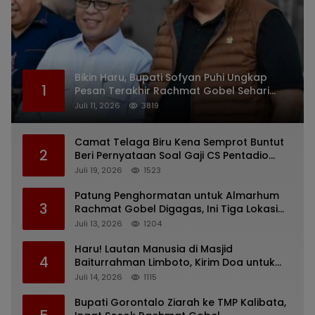
Bikin Haru, Bupati Sofyan Puhi Ungkap
1
Pesan Terakhir Rachmat Gobel Sehari
Sebelum Wafat
Juli 11, 2026
3819
Camat Telaga Biru Kena Semprot Buntut
2
Beri Pernyataan Soal Gaji CS Pentadio
Barat yang Nunggak
Juli 19, 2026
1523
Patung Penghormatan untuk Almarhum
3
Rachmat Gobel Digagas, Ini Tiga Lokasi
yang Diusulkan
Juli 13, 2026
1204
Haru! Lautan Manusia di Masjid
4
Baiturrahman Limboto, Kirim Doa untuk
Almarhum Rachmat Gobel
Juli 14, 2026
1115
Bupati Gorontalo Ziarah ke TMP Kalibata,