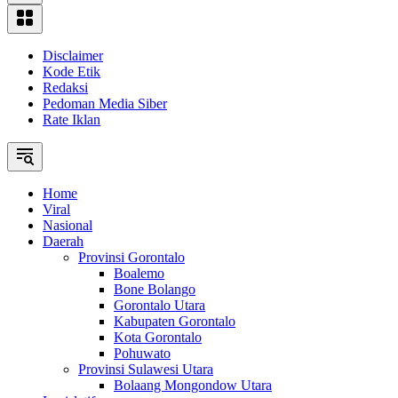
Disclaimer
Kode Etik
Redaksi
Pedoman Media Siber
Rate Iklan
Home
Viral
Nasional
Daerah
Provinsi Gorontalo
Boalemo
Bone Bolango
Gorontalo Utara
Kabupaten Gorontalo
Kota Gorontalo
Pohuwato
Provinsi Sulawesi Utara
Bolaang Mongondow Utara