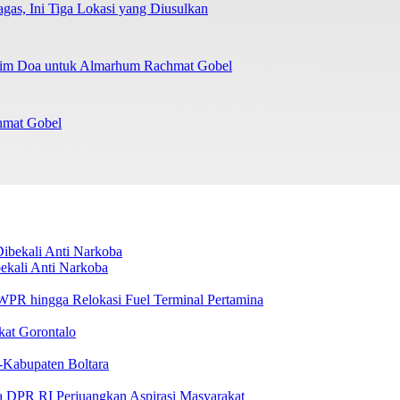
as, Ini Tiga Lokasi yang Diusulkan
irim Doa untuk Almarhum Rachmat Gobel
chmat Gobel
ekali Anti Narkoba
i WPR hingga Relokasi Fuel Terminal Pertamina
kat Gorontalo
-Kabupaten Boltara
a DPR RI Perjuangkan Aspirasi Masyarakat