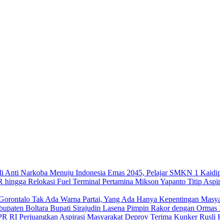
Menuju Indonesia Emas 2045, Pelajar SMKN 1 Kaidip
Mikson Yapanto Titip Aspir
Tak Ada Warna Partai, Yang Ada Hanya Kepentingan Masya
Bupati Sirajudin Lasena Pimpin Rakor dengan Ormas 
Deprov Terima Kunker Rusli H