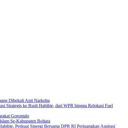
ang Dibekali Anti Narkoba
asi Strategis ke Rusli Habibie, dari WPR hingga Relokasi Fuel
rakat Gorontalo
Islam Se-Kabupaten Boltara
abibie, Perkuat Sinergi Bersama DPR RI Perjuangkan Aspirasi