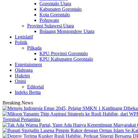
Gorontalo Utara
Kabupaten Gorontalo
Kota Gorontalo
Pohuwato
Provinsi Sulawesi Utara
Bolaang Mongondow Utara
Legislatif
Politik
Pilkada
KPU Provinsi Gorontalo
KPU Kabupaten Gorontalo
Entertainment
Olahraga
Hukrim
Opini
Editorial
Indeks Berita
Breaking News
Terminal Pertamina