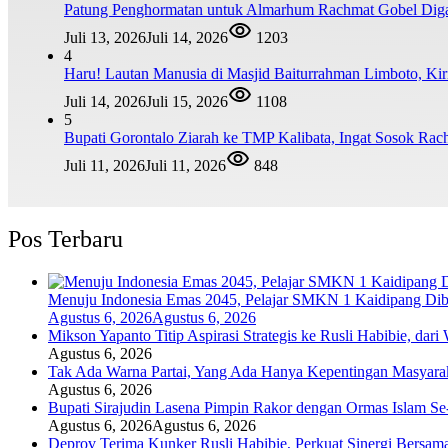
Patung Penghormatan untuk Almarhum Rachmat Gobel Digag
Juli 13, 2026
Juli 14, 2026
1203
4
Haru! Lautan Manusia di Masjid Baiturrahman Limboto, K
Juli 14, 2026
Juli 15, 2026
1108
5
Bupati Gorontalo Ziarah ke TMP Kalibata, Ingat Sosok Ra
Juli 11, 2026
Juli 11, 2026
848
Pos Terbaru
Menuju Indonesia Emas 2045, Pelajar SMKN 1 Kaidipang Dib
Agustus 6, 2026
Agustus 6, 2026
Mikson Yapanto Titip Aspirasi Strategis ke Rusli Habibie, dar
Agustus 6, 2026
Tak Ada Warna Partai, Yang Ada Hanya Kepentingan Masyara
Agustus 6, 2026
Bupati Sirajudin Lasena Pimpin Rakor dengan Ormas Islam Se
Agustus 6, 2026
Agustus 6, 2026
Deprov Terima Kunker Rusli Habibie, Perkuat Sinergi Bersam