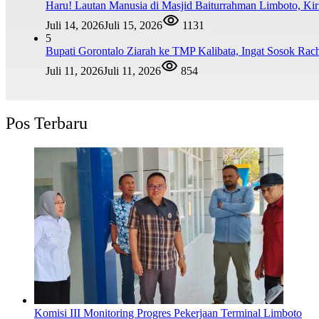
Haru! Lautan Manusia di Masjid Baiturrahman Limboto, K
Juli 14, 2026
Juli 15, 2026
1131
5
Bupati Gorontalo Ziarah ke TMP Kalibata, Ingat Sosok Ra
Juli 11, 2026
Juli 11, 2026
854
Pos Terbaru
Komisi III Monitoring Progres Pekerjaan Terminal Limboto