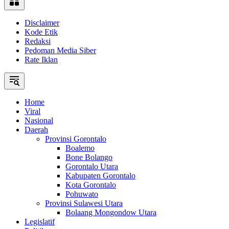
Disclaimer
Kode Etik
Redaksi
Pedoman Media Siber
Rate Iklan
Home
Viral
Nasional
Daerah
Provinsi Gorontalo
Boalemo
Bone Bolango
Gorontalo Utara
Kabupaten Gorontalo
Kota Gorontalo
Pohuwato
Provinsi Sulawesi Utara
Bolaang Mongondow Utara
Legislatif