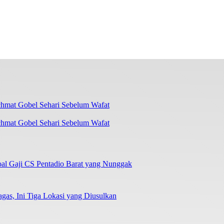
chmat Gobel Sehari Sebelum Wafat
oal Gaji CS Pentadio Barat yang Nunggak
as, Ini Tiga Lokasi yang Diusulkan