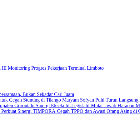
 III Monitoring Progres Pekerjaan Terminal Limboto
ersamaan, Bukan Sekadar Cari Juara
Maryam Sofyan Puhi Turun Langsung, B
Sinergi Eksekutif-Legislatif Mulai Jawab Harapan 
Cegah TPPO dan Awasi Orang Asing di G