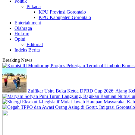
Politik
Pilkada
KPU Provinsi Gorontalo
KPU Kabupaten Gorontalo
Entertainment
Olahraga
Hukrim
Opini
Editorial
Indeks Berita
Breaking News
Komisi
Zulfikar Usira Buka Ketua DPRD Cup 2026: Ajang Keb