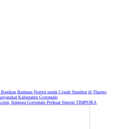
agikan Bantuan Nutrisi untuk Cegah Stunting di Tilango
Masyarakat Kabupaten Gorontalo
orut, Imigrasi Gorontalo Perkuat Sinergi TIMPORA