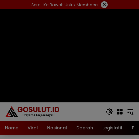
Langsung
×
Scroll Ke Bawah Untuk Membaca
ke
konten
Home
Viral
Nasional
Daerah
Legislatif
Pol