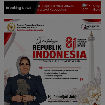
Sinergi Eksekutif-Legislatif Mulai Jawab
Cegah TPPO dan 
Breaking News
Harapan Masyarakat Kabupaten
Gorut, Imigrasi G
Gorontalo
TIMPORA