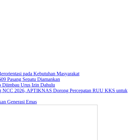
rorientasi pada Kebutuhan Masyarakat
609 Pasang Sepatu Diamankan
o Diimbau Urus Izin Dahulu
ng NCC 2026, APTIKNAS Dorong Percepatan RUU KKS untuk
kan Generasi Emas