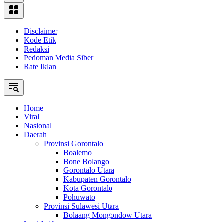
Disclaimer
Kode Etik
Redaksi
Pedoman Media Siber
Rate Iklan
Home
Viral
Nasional
Daerah
Provinsi Gorontalo
Boalemo
Bone Bolango
Gorontalo Utara
Kabupaten Gorontalo
Kota Gorontalo
Pohuwato
Provinsi Sulawesi Utara
Bolaang Mongondow Utara