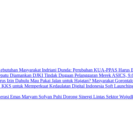
Indriani Dunda: Perubahan KUA-PPAS Harus Be
DJKI Tindak Dugaan Pelanggaran Merek ASICS, 9.
Mau Pakai Jalan untuk Hajatan? Masyarakat Gorontal
Soft Launchi
Maryam Sofyan Puhi Dorong Sinergi Lintas Sektor Wujud