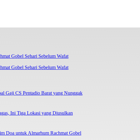
chmat Gobel Sehari Sebelum Wafat
oal Gaji CS Pentadio Barat yang Nunggak
as, Ini Tiga Lokasi yang Diusulkan
irim Doa untuk Almarhum Rachmat Gobel