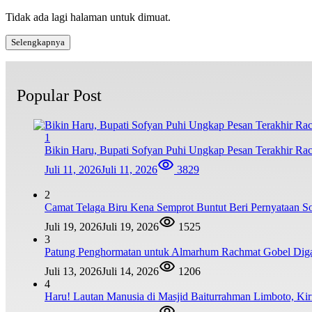
Tidak ada lagi halaman untuk dimuat.
Selengkapnya
Popular Post
1
Bikin Haru, Bupati Sofyan Puhi Ungkap Pesan Terakhir Ra
Juli 11, 2026
Juli 11, 2026
3829
2
Camat Telaga Biru Kena Semprot Buntut Beri Pernyataan S
Juli 19, 2026
Juli 19, 2026
1525
3
Patung Penghormatan untuk Almarhum Rachmat Gobel Digag
Juli 13, 2026
Juli 14, 2026
1206
4
Haru! Lautan Manusia di Masjid Baiturrahman Limboto, K