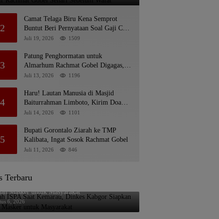
Camat Telaga Biru Kena Semprot
2
Buntut Beri Pernyataan Soal Gaji CS
Pentadio Barat yang Nunggak
Juli 19, 2026
1509
Patung Penghormatan untuk
3
Almarhum Rachmat Gobel Digagas,
Ini Tiga Lokasi yang Diusulkan
Juli 13, 2026
1196
Haru! Lautan Manusia di Masjid
4
Baiturrahman Limboto, Kirim Doa
untuk Almarhum Rachmat Gobel
Juli 14, 2026
1101
Bupati Gorontalo Ziarah ke TMP
5
Kalibata, Ingat Sosok Rachmat Gobel
Juli 11, 2026
846
s Terbaru
ah ISPA Saat Kemarau, Dinkes Kabgor Siapkan
uan Masker untuk Masyarakat
tus 6, 2026