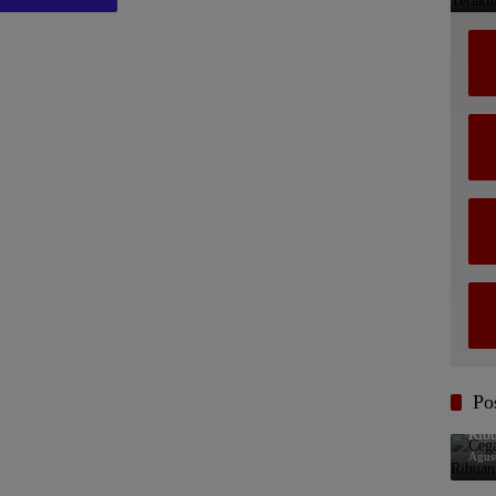
Po
Ceg
Rib
Agus