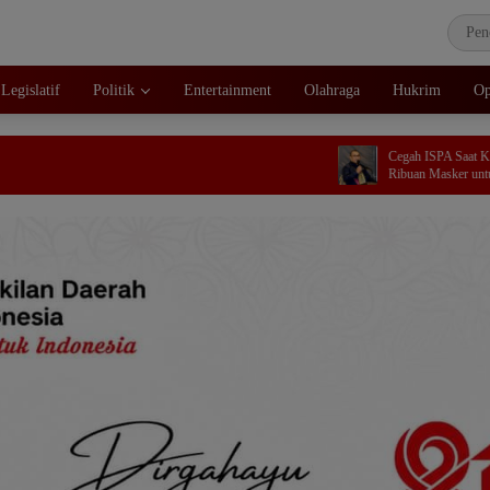
Legislatif
Politik
Entertainment
Olahraga
Hukrim
Op
Cegah ISPA Saat Kemarau, Dink
Ribuan Masker untuk Masyaraka