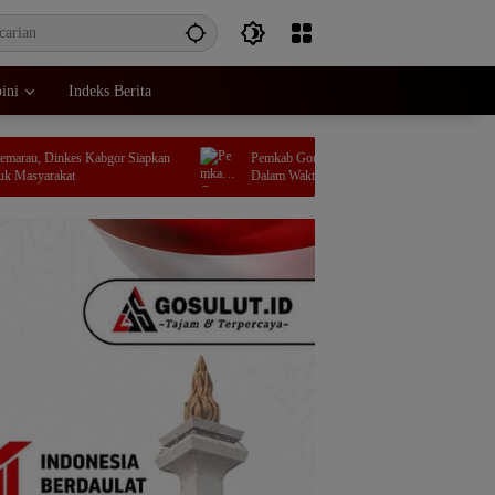
ini
Indeks Berita
es Kabgor Siapkan
Pemkab Gorontalo akan Gelar Job Fit Eselon II
t
Dalam Waktu Dekat