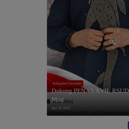
Kabupaten Gorontalo
Dukung PENAS XVII, RSUD 
Mini
ICU Mini
Juni 19, 2026