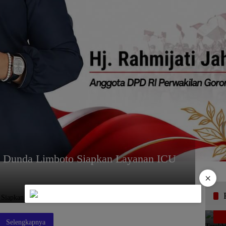
Dunda Limboto Siapkan Layanan ICU
×
Selengkapnya