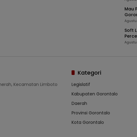
Mau P
Goron
Agustu
Soft 
Perc
Kedau
Agustu
Kategori
umerah, Kecamatan Limboto
Legislatif
Kabupaten Gorontalo
Daerah
Provinsi Gorontalo
Kota Gorontalo