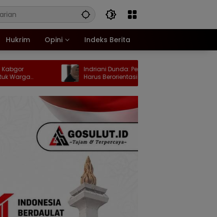
Hukrim
Opini
Indeks Berita
Indriani Dunda: Perubahan KUA-PPAS
DJKI Tin
Harus Berorientasi pada Kebutuhan
ASICS, 9
Masyarakat