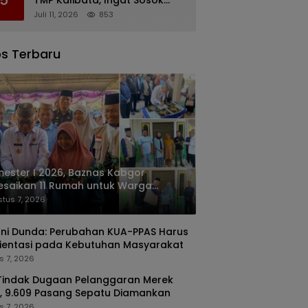
Rachmat Gobel
Juli 11, 2026
853
s Terbaru
ester I 2026, Baznas Kabgor
esaikan 11 Rumah untuk Warga
rang Mampu
tus 7, 2026
ani Dunda: Perubahan KUA-PPAS Harus
ientasi pada Kebutuhan Masyarakat
s 7, 2026
Tindak Dugaan Pelanggaran Merek
, 9.609 Pasang Sepatu Diamankan
s 7, 2026