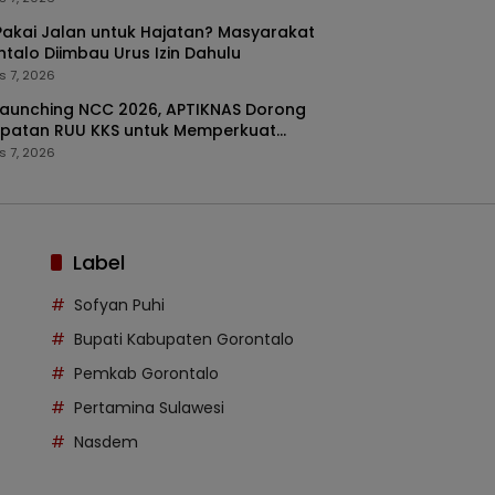
akai Jalan untuk Hajatan? Masyarakat
talo Diimbau Urus Izin Dahulu
s 7, 2026
Launching NCC 2026, APTIKNAS Dorong
epatan RUU KKS untuk Memperkuat
latan Digital Indonesia
s 7, 2026
Label
Sofyan Puhi
Bupati Kabupaten Gorontalo
Pemkab Gorontalo
Pertamina Sulawesi
Nasdem