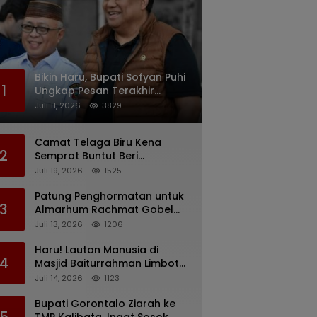
Bikin Haru, Bupati Sofyan Puhi
1
Ungkap Pesan Terakhir
Rachmat Gobel Sehari
Juli 11, 2026
3829
Sebelum Wafat
Camat Telaga Biru Kena
2
Semprot Buntut Beri
Pernyataan Soal Gaji CS
Juli 19, 2026
1525
Pentadio Barat yang
Nunggak
Patung Penghormatan untuk
3
Almarhum Rachmat Gobel
Digagas, Ini Tiga Lokasi yang
Juli 13, 2026
1206
Diusulkan
Haru! Lautan Manusia di
4
Masjid Baiturrahman Limboto,
Kirim Doa untuk Almarhum
Juli 14, 2026
1123
Rachmat Gobel
Bupati Gorontalo Ziarah ke
5
TMP Kalibata, Ingat Sosok