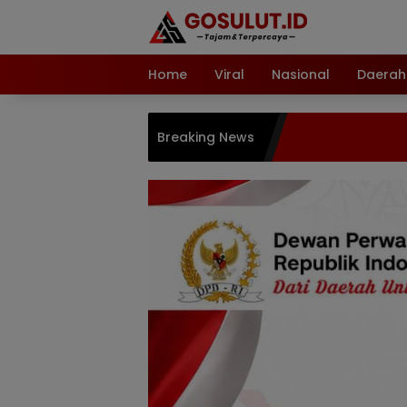
Langsung
ke
konten
Home
Viral
Nasional
Daerah
Breaking News