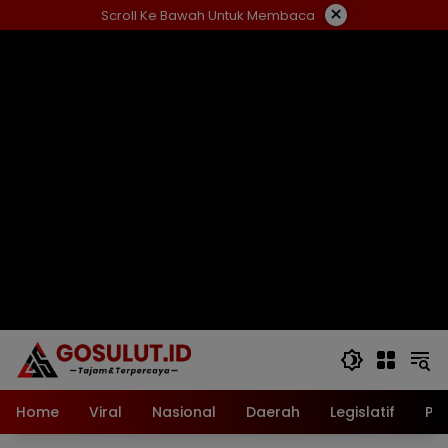
Langsung
×
Scroll Ke Bawah Untuk Membaca
ke
konten
Home
Viral
Nasional
Daerah
Legislatif
Pol