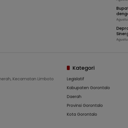
Bupat
deng
Agustu
Depro
Siner
Masy
Agustu
Kategori
umerah, Kecamatan Limboto
Legislatif
Kabupaten Gorontalo
Daerah
Provinsi Gorontalo
Kota Gorontalo