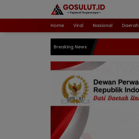
Langsung
ke
konten
Home
Viral
Nasional
Daerah
Breaking News