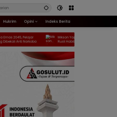
Hukrim
Opini
Indeks Berita
elajar
Mikson Yapanto Titip Aspirasi Strategis ke
i Narkoba
Rusli Habibie, dari WPR hingga Relokasi
Fuel Terminal Pertamina