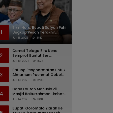
Bikin Haru, Bupati Sofyan Puhi
1
Ungkap Pesan Terakhir
Rachmat Gobel Sehari
Juli 11, 2026
3817
Sebelum Wafat
Camat Telaga Biru Kena
2
Semprot Buntut Beri
Pernyataan Soal Gaji CS
Juli 19, 2026
1523
Pentadio Barat yang
Nunggak
Patung Penghormatan untuk
3
Almarhum Rachmat Gobel
Digagas, Ini Tiga Lokasi yang
Juli 13, 2026
1203
Diusulkan
Haru! Lautan Manusia di
4
Masjid Baiturrahman Limboto,
Kirim Doa untuk Almarhum
Juli 14, 2026
1108
Rachmat Gobel
Bupati Gorontalo Ziarah ke
5
TMP Kalibata, Ingat Sosok