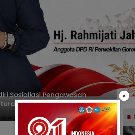
iri Sosialiasi Pengawasan
×
aturan ASN