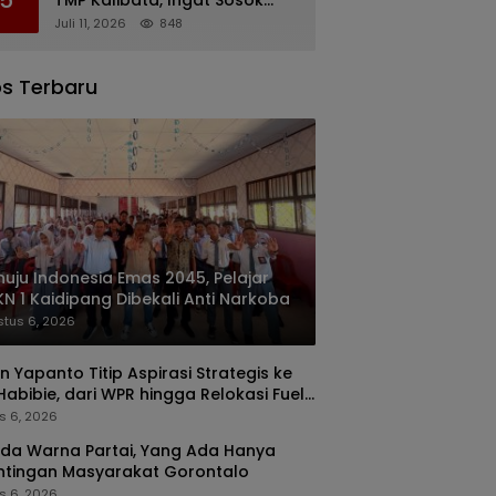
Rachmat Gobel
Juli 11, 2026
848
s Terbaru
uju Indonesia Emas 2045, Pelajar
N 1 Kaidipang Dibekali Anti Narkoba
tus 6, 2026
n Yapanto Titip Aspirasi Strategis ke
 Habibie, dari WPR hingga Relokasi Fuel
nal Pertamina
s 6, 2026
da Warna Partai, Yang Ada Hanya
ntingan Masyarakat Gorontalo
s 6, 2026