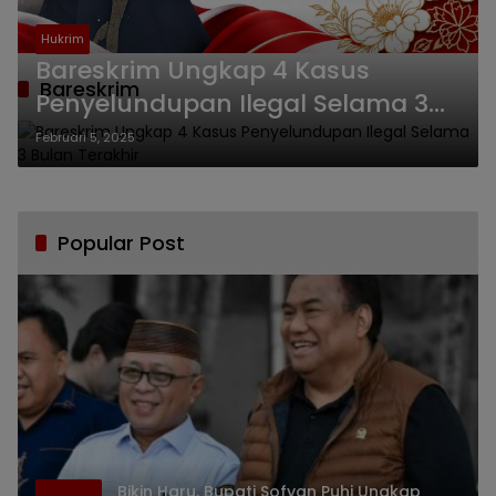
Hukrim
Bareskrim Ungkap 4 Kasus
Bareskrim
Penyelundupan Ilegal Selama 3
Bulan Terakhir
Februari 5, 2025
Popular Post
Bikin Haru, Bupati Sofyan Puhi Ungkap