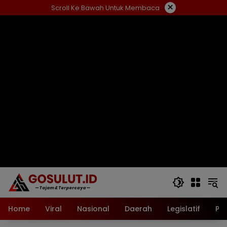
Langsung
×
Scroll Ke Bawah Untuk Membaca
ke
konten
Home
Viral
Nasional
Daerah
Legislatif
Pol